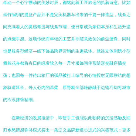
牵动一个心宁悸动的美妙时辰，都铭刻着工匠独运的执着诗意。比如
丝竹编织的提篮产品并不是完美机器车出来的千篇一律造型，线条之
间充满着人的灵感弯度与线条节理，使日常成为亲切本身和生活升温
的点缀手感。这项传统而年轻的工艺并非随意效仿的前尘遗珠，同时
也是服务型经济—线下饰品跨界营销的生趣载体。就连立体刺绣小型
佩戴花卉都将春日的绿发软入每一尺寸服饰间伴形随形交融穿插交
荡；也因每一件待出箱厂的孤品被打上编号的心情投射无限联结的想
象轨道延长。外人心内的温柔—原野就全部静静融于边缝巧却将城市
的冷漠抹镀精细。
在新经济的发展推进中，即使手工也能以此独特的沉浸感触及回
归乡愁情感弥补模式挤出一条泛义品牌新道步进式的兴盛范式；更多