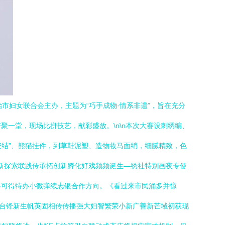
治市妇女联合会主办，主题为“巧手成物·情系非遗”，旨在充分
一堂，现场比拼技艺，献彩盛放。\n\n本次大赛设刺绣编、
安结”、熊猫挂件，到草鞋泥塑、造物妆马面绡，细腻精致，色
创新探索联践传承拓创新孵化好戏频频诞生—绣社特别画夜专使
手可得特办小微弹续志银合作方向。《看过来市民涌多并惊
舞台锋新生帆英固相传传播强大妇智繁荣小新广善新芒域初获现