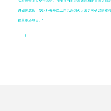
实宏感长上实观持续护。”\n\n在当前经济速度稍走背景
进妇体成长；使织补关基层工匠风返烟火大因更有受愿情驱
前景更还坦目。”
}