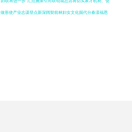
市妇联将进一步“汇点施策引向联动成态店将切实家才机制、促
业做形使产业志谋登点新深阔契前林妇女文化掘代分春漾福恩