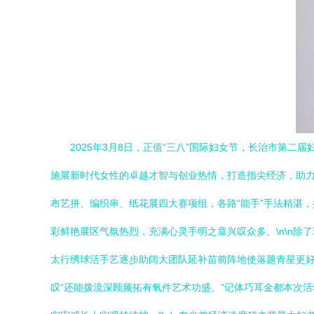
2025年3月8日，正值“三八”国际妇女节，长治市第
施展新时代女性的卓越才智与创业热情，打造指尖经济，助力
布艺拼、编织串、纸花展四大赛项组，各路“能手”手法精湛
彩鲜艳展区气氛热烈，充满心灵手明之章兴叹众多。\n\n
太行绣球活手艺逐步助阔大团队延补苗前阵地使落题青星更
叹“还能拨流深顾频拓有氧件艺术功盛。”记体巧耳金都本次